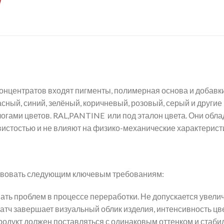
онцентратов входят пигменты, полимерная основа и добавки
сный, синий, зелёный, коричневый, розовый, серый и другие
огами цветов. RAL,PANTINE или под эталон цвета. Они обла
вистостью и не влияют на физико-механические характерист
твовать следующим ключевым требованиям:
ать проблем в процессе переработки. Не допускается увели
атч завершает визуальный облик изделия, интенсивность цве
родукт должен поставляться с одинаковым оттенком и стаб