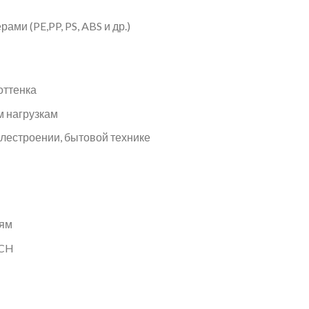
ми (PE,PP, PS, ABS и др.)
оттенка
м нагрузкам
лестроении, бытовой технике
иям
ACH