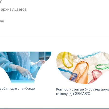
у
 архиву цветов
ике
ербатч для спанбонда
Компостируемые биоразлагаем
компаунды GEMABiO