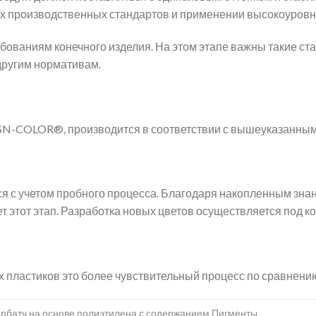
х производственных стандартов и применении высокоуровне
бованиям конечного изделия. На этом этапе важны такие ст
другим нормативам.
SN-COLOR®, производится в соответствии с вышеуказанны
 с учетом пробного процесса. Благодаря накопленным знан
этот этап. Разработка новых цветов осуществляется под к
 пластиков это более чувствительный процесс по сравнени
рбатч на основе полиэтилена с содержанием Пигменты