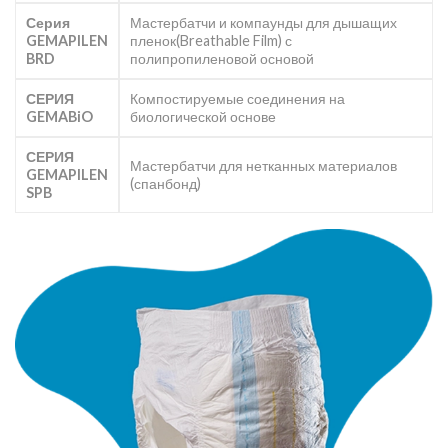
Серия
Мастербатчи и компаунды для дышащих
GEMAPILEN
пленок(Breathable Film) с
BRD
полипропиленовой основой
СЕРИЯ
Компостируемые соединения на
GEMABiO
биологической основе
СЕРИЯ
Мастербатчи для нетканных материалов
GEMAPILEN
(спанбонд)
SPB