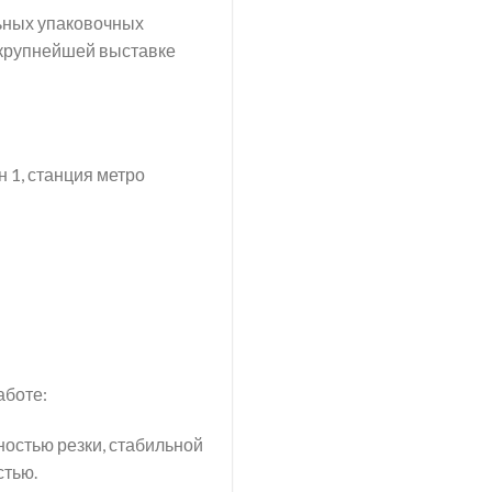
ных упаковочных
 крупнейшей выставке
н 1, станция метро
аботе:
ностью резки, стабильной
стью.