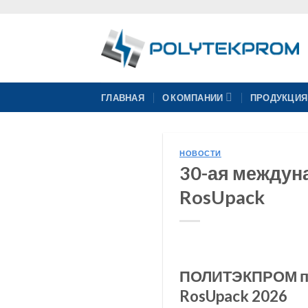
Skip
to
content
ГЛАВНАЯ
О КОМПАНИИ
ПРОДУКЦИЯ
НОВОСТИ
30-ая междун
RosUpack
ПОЛИТЭКПРОМ пр
RosUpack 2026