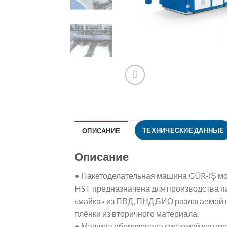
ТЕХНИЧЕСКИЕ ДАННЫЕ
ОПИСАНИЕ
Описание
• Пакетоделательная машина GÜR-İŞ м
HST предназначена для производства п
«майка» из ПВД, ПНД,БИО разлагаемой 
плёнки из вторичного материала.
• Машина оборудована системой контро