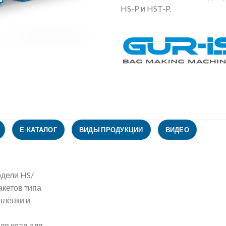
HS-P и HST-P.
Е-КАТАЛОГ
ВИДЫ ПРОДУКЦИИ
ВИДЕО
одели HS/
акетов типа
плёнки и
ля края для