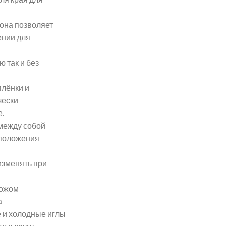
она позволяет
ении для
ю так и без
плёнки и
чески
.
 между собой
сположения
изменять при
ножом
а
 и холодные иглы